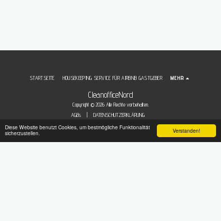
STARTSEITE
HOUSEKEEPING SERVICE FÜR AIRBNB GASTGEBER
MEHR
CleanofficeNord
Copyright © 2026 Alle Rechte vorbehalten.
AGBs
|
DATENSCHUTZERKLÄRUNG
Diese Website benutzt Cookies, um bestmögliche Funktionalität
Verstanden!
sicherzustellen.
Abonnieren