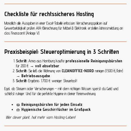
Checkliste für rechtssicheres Hosting
Monatlich alle Ausgaben in einer Excel-Tabelle erfassen Versicherungspolicen auf
Gewerbetätigkeit prüfen AfA-Berechnung für Möbel & Elektronik erstellen Jahresmeldung an
das Finanzamt (Anlage V)
Praxisbeispiel: Steueroptimierung in 3 Schritten
Schritt:
Anna aus Hamburg kaufte
professionelle Reinigungsbürsten
für 200 € →
voll absetzbar
.
Schritt:
Sie ließ die Wohnung von
CLEANOFFICE-NORD
reinigen (1.500 €/Jahr)
→
Betriebsausgabe
.
Schritt:
Ergebnis: 1.700 € weniger Steuerlast!
Egal, ob Steuern oder Versicherungen – mit dem richtigen Wissen sparst du Geld und
schläfst ruhiger. Und für die perfekte Hygiene in deiner Ferienwohnung:
🧽
Reinigungsbürsten für jeden Einsatz
🧺
Hygienische Geschirrtücher im Großpack
Wer clever plant, hat mehr vom Hosting-Leben!