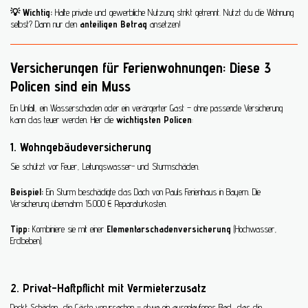
💡
Wichtig:
Halte private und gewerbliche Nutzung strikt getrennt. Nutzt du die Wohnung
selbst? Dann nur den
anteiligen Betrag
ansetzen!
Versicherungen für Ferienwohnungen: Diese 3
Policen sind ein Muss
Ein Unfall, ein Wasserschaden oder ein verärgerter Gast – ohne passende Versicherung
kann das teuer werden. Hier die
wichtigsten Policen
:
1. Wohngebäudeversicherung
Sie schützt vor Feuer, Leitungswasser- und Sturmschäden.
Beispiel:
Ein Sturm beschädigte das Dach von Pauls Ferienhaus in Bayern. Die
Versicherung übernahm 15.000 € Reparaturkosten.
Tipp:
Kombiniere sie mit einer
Elementarschadenversicherung
(Hochwasser,
Erdbeben).
2. Privat-Haftpflicht mit Vermieterzusatz
Deckt Schäden, die Gäste verursachen – etwa ein ausgelaufenes Bad, das die