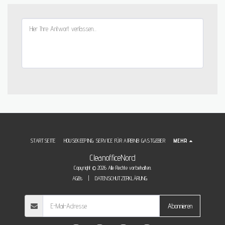
STARTSEITE
HOUSEKEEPING SERVICE FÜR AIRBNB GASTGEBER
MEHR
CleanofficeNord
Copyright © 2026 Alle Rechte vorbehalten.
AGBs
|
DATENSCHUTZERKLÄRUNG
Abonnieren