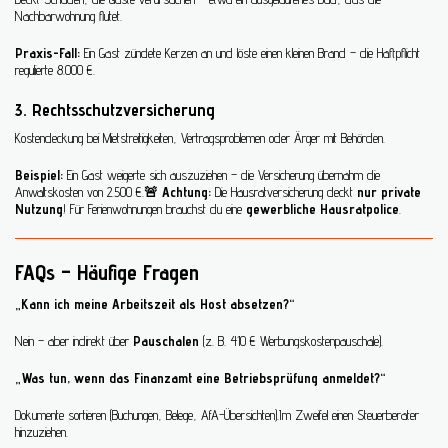
Nachbarwohnung flutet.
Praxis-Fall:
Ein Gast zündete Kerzen an und löste einen kleinen Brand – die Haftpflicht
regulierte 8.000 €.
3. Rechtsschutzversicherung
Kostendeckung bei Mietstreitigkeiten, Vertragsproblemen oder Ärger mit Behörden.
Beispiel:
Ein Gast weigerte sich auszuziehen – die Versicherung übernahm die
Anwaltskosten von 2.500 €.
🚨 Achtung:
Die Hausratversicherung deckt
nur private
Nutzung
! Für Ferienwohnungen brauchst du eine
gewerbliche Hausratpolice
.
FAQs – Häufige Fragen
„Kann ich meine Arbeitszeit als Host absetzen?“
Nein – aber indirekt über
Pauschalen
(z. B. 410 € Werbungskostenpauschale).
„Was tun, wenn das Finanzamt eine Betriebsprüfung anmeldet?“
Dokumente sortieren (Buchungen, Belege, AfA-Übersichten).Im Zweifel einen Steuerberater
hinzuziehen.