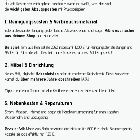
du viele Kosten steuerlich geltend machen – wenn du weißt, wie! Hier sind
die
wichtigsten Abzugsposten
mit Praxisbeispielen:
1. Reinigungskosten & Verbrauchsmaterial
Jede professionelle Reinigung, jede Flasche Allzweckreiniger und sogar
Mikrofasertücher
aus deinem Shop
sind absetzbar.
Beispiel:
Tom aus Köln setzte 2022 insgesamt 1.200 € für Reinigungsdienstleistungen und
450 € für Putzmittel ab. „Das hat meine Steuerlast um fast 500 € gesenkt!“
2. Möbel & Einrichtung
Neues Bett, stylische
Hakenleisten
oder ein moderner Kühlschrank: Diese Ausgaben
kannst du
über mehrere Jahre abschreiben
(AfA).
Tipp:
Lege einen Ordner mit allen Kaufbelegen an – das Finanzamt liebt Details.
3. Nebenkosten & Reparaturen
Strom, Wasser, Internet und sogar die Handwerkerrechnung für einen kaputten
Wasserhahn sind abzugsfähig.
Praxis-Fall:
Maria aus Berlin reparierte eine Heizung für 600 € – dank Steuerersparnis
kostete sie das effektiv nur 420 €.