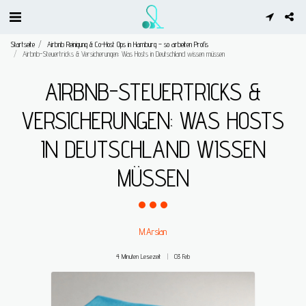
Startseite
Airbnb Reinigung & Co-Host Ops in Hamburg – so arbeiten Profis
Airbnb-Steuertricks & Versicherungen: Was Hosts in Deutschland wissen müssen
AIRBNB-STEUERTRICKS &
VERSICHERUNGEN: WAS HOSTS
IN DEUTSCHLAND WISSEN
MÜSSEN
M.Arslan
4 Minuten Lesezeit
03
Feb